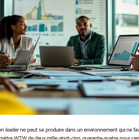
en leader ne peut se produire dans un environnement qui ne fav
omètre WTW de deux mille vingt-cinq, quarante-quatre pour cen