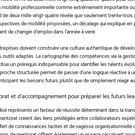
a mobilité professionnelle comme extrêmement importante ou 
de deux mille vingt-quatre révèle que seulement trente-trois p
rspectives de mobilité proposées, un décalage qui explique en 
ent de changer d’emploi dans l’année à venir.
ntreprises doivent construire une culture authentique de déve
es outils adaptés. La cartographie des compétences via la gest
tue un prérequis indispensable pour identifier les talents évol
pproche structurée permet de passer d’une logique réactive à u
ticipant les besoins futurs plutôt que de simplement réagir au
at et d’accompagnement pour préparer les futurs lea
é représente un facteur de réussite déterminant dans la trans
ntorat créent des liens privilégiés entre collaborateurs expér
nsfert de connaissances tacites et de sagesse organisationnelle
tions de mentorat offrent également un espace sécurisant pour 