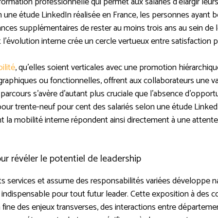
formation professionnelle qui permet aux salariés d’élargir leur
n une étude LinkedIn réalisée en France, les personnes ayant bé
nces supplémentaires de rester au moins trois ans au sein de 
’évolution interne crée un cercle vertueux entre satisfaction pr
ilité
, qu’elles soient verticales avec une promotion hiérarchiqu
aphiques ou fonctionnelles, offrent aux collaborateurs une va
e parcours s’avère d’autant plus cruciale que l’absence d’opportu
our trente-neuf pour cent des salariés selon une étude LinkedIn
nt la mobilité interne répondent ainsi directement à une atten
ur révéler le potentiel de leadership
ents services et assume des responsabilités variées développe n
té indispensable pour tout futur leader. Cette exposition à des
fine des enjeux transverses, des interactions entre départem