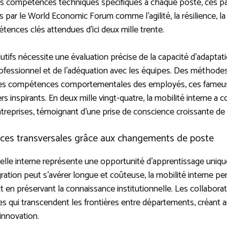
es compétences techniques spécifiques à chaque poste, ces par
es par le World Economic Forum comme l’agilité, la résilience, l
tences clés attendues d’ici deux mille trente.
olutifs nécessite une évaluation précise de la capacité d’adaptat
professionnel et de l’adéquation avec les équipes. Des méth
les compétences comportementales des employés, ces fameuses
s inspirants. En deux mille vingt-quatre, la mobilité interne a
entreprises, témoignant d’une prise de conscience croissante d
nces transversales grâce aux changements de poste
elle interne représente une opportunité d’apprentissage uniqu
gration peut s’avérer longue et coûteuse, la mobilité interne 
en préservant la connaissance institutionnelle. Les collabor
 qui transcendent les frontières entre départements, créant a
’innovation.