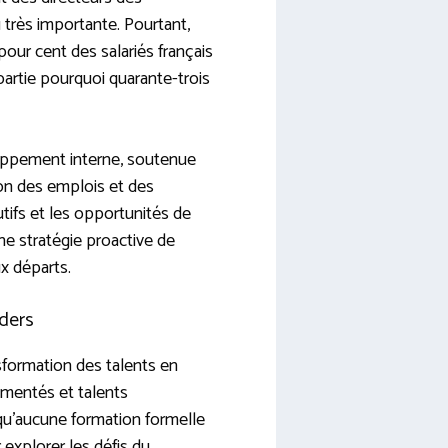
très importante. Pourtant,
our cent des salariés français
partie pourquoi quarante-trois
loppement interne, soutenue
ion des emplois et des
utifs et les opportunités de
ne stratégie proactive de
x départs.
ders
formation des talents en
imentés et talents
 qu’aucune formation formelle
explorer les défis du