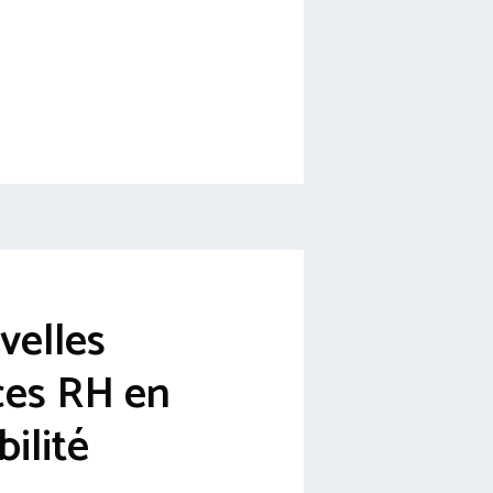
velles
ces RH en
ilité