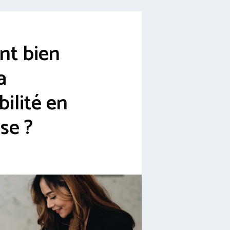
t bien
a
ilité en
se ?