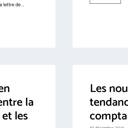
a lettre de …
ien
Les nou
entre la
tendan
et les
comptab