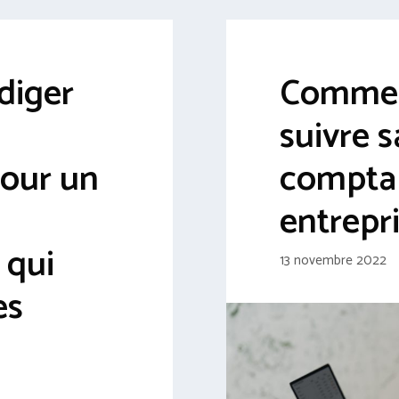
diger
Commen
suivre s
pour un
comptab
entrepri
 qui
13 novembre 2022
es